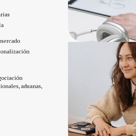
rias
la
 mercado
ionalización
egociación
ionales, aduanas,